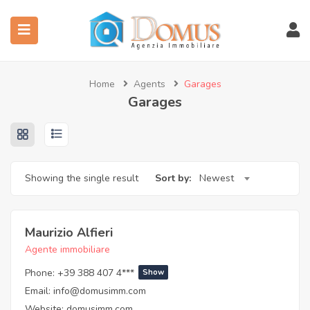
Home
Agents
Garages
Garages
Showing the single result
Sort by:
Newest
Maurizio Alfieri
Agente immobiliare
Phone:
+39 388 407 4***
Show
Email:
info@domusimm.com
Website:
domusimm.com