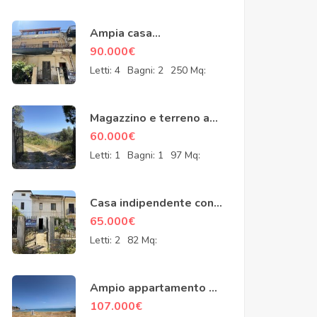
Ampia casa
indipendente a
90.000
€
pochissimi passi dal
Letti:
4
Bagni:
2
250 Mq:
mare a Caronia Marina
Magazzino e terreno a
Reitano
60.000
€
Letti:
1
Bagni:
1
97 Mq:
Casa indipendente con
due ampi spazi esterni a
65.000
€
Caronia Marina
Letti:
2
82 Mq:
Ampio appartamento a
pochi passa dal mare a
107.000
€