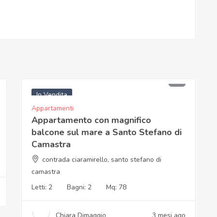
120.000
€
In Vendita
Appartamenti
Appartamento con magnifico
balcone sul mare a Santo Stefano di
Camastra
contrada ciaramirello, santo stefano di
camastra
Letti:
2
Bagni:
2
Mq:
78
Chiara Dimaggio
3 mesi ago