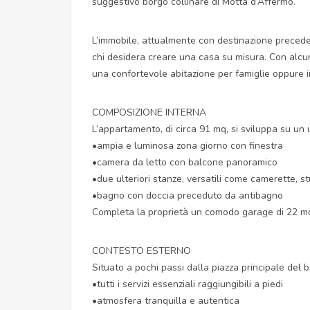
suggestivo borgo collinare di Motta d’Affermo.
L’immobile, attualmente con destinazione precede
chi desidera creare una casa su misura. Con alcuni 
una confortevole abitazione per famiglie oppure i
COMPOSIZIONE INTERNA
L’appartamento, di circa 91 mq, si sviluppa su un 
•ampia e luminosa zona giorno con finestra
•camera da letto con balcone panoramico
•due ulteriori stanze, versatili come camerette, st
•bagno con doccia preceduto da antibagno
Completa la proprietà un comodo garage di 22 mq, 
CONTESTO ESTERNO
Situato a pochi passi dalla piazza principale del 
•tutti i servizi essenziali raggiungibili a piedi
•atmosfera tranquilla e autentica