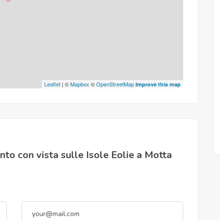
Leaflet
| ©
Mapbox
©
OpenStreetMap
Improve this map
to con vista sulle Isole Eolie a Motta