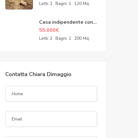
Castel di Tusa
Letti:
2
Bagni:
1
120 Mq:
Casa indipendente con
magnifico terrazzo nel
55.000
€
cuore di Mistretta
Letti:
2
Bagni:
1
200 Mq:
Contatta Chiara Dimaggio